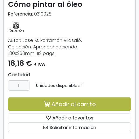
Cómo pintar al óleo
l
i
Referencia:
0310028
a
r
i
m
Autor: José M. Parramón Vilasaló.
a
Colección: Aprender Haciendo.
g
180x260mm. 112 pags.
e
18,18 €
n
+ IVA
-
Cantidad
C
ó
Unidades disponibles: 1
m
o
p
Añadir al carrito
i
n
Añadir a favoritos
t
Solicitar información
a
r