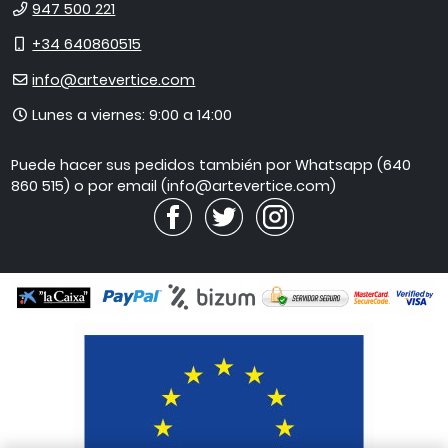
Teléfono
947 500 221
Móvil
+34 640860515
E-
info@artevertice.com
mail
Horario
Lunes a viernes: 9:00 a 14:00
de
atención
Puede hacer sus pedidos también por Whatsapp (640
860 515) o por email (info@artevertice.com)