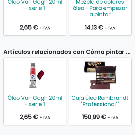
Óleo Van Gogh 20ml
Mezcla de colores
- serie 1
óleo - Para empezar
a pintar
2,65 €
14,13 €
+ IVA
+ IVA
Artículos relacionados con Cómo pintar al óleo
Óleo Van Gogh 20ml
Caja óleo Rembrandt
- serie 1
"Professional""
2,65 €
150,99 €
+ IVA
+ IVA