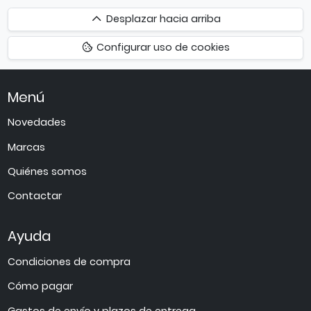
Desplazar
Desplazar hacia arriba
hacia
Configurar uso de cookies
arriba
Menú
Novedades
Marcas
Quiénes somos
Contactar
Ayuda
Condiciones de compra
Cómo pagar
Gastos de envío y plazos de entrega