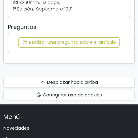
180x260mm. 112 pags.
1ª Edición.: Septiembre 1991
Preguntas
Realizar una pregunta sobre el artículo
Desplazar
Desplazar hacia arriba
hacia
Configurar uso de cookies
arriba
Menú
Novedades