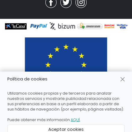
Política de cookies
Utilizamos cookies propias y de terceros para analizar
nuestros servicios y mostrarle publicidad relacionada con
sus preferencias en base a un perfil elaborado a partir de
sus hábitos de navegación. (por ejemplo, páginas visitadas).
ARANDA ARTE-VÉRTICE SL ha recibido servicios de
apoyo a la digitalización financiados por el proyecto
Puede obtener más información
AQUÍ
.
DIHnamic a través del programa de investigación e
Aceptar cookies