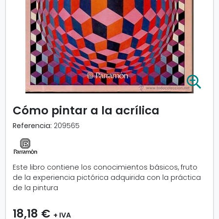
A
m
p
Cómo pintar a la acrílica
l
i
Referencia:
209565
a
r
i
m
Este libro contiene los conocimientos básicos, fruto
a
de la experiencia pictórica adquirida con la práctica
g
de la pintura
e
n
18,18 €
-
+ IVA