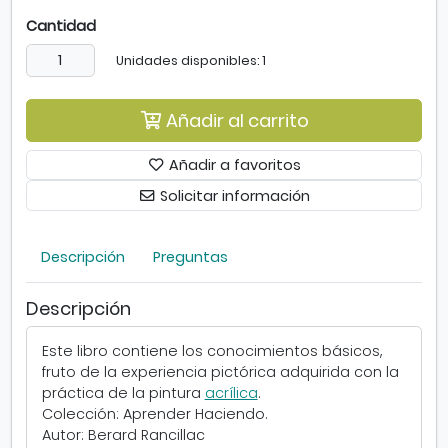
C
Cantidad
ó
m
Unidades disponibles: 1
o
p
i
Añadir al carrito
n
t
Añadir a favoritos
a
Solicitar información
r
a
l
Descripción
Preguntas
a
a
c
Descripción
r
í
Este libro contiene los conocimientos básicos,
l
fruto de la experiencia pictórica adquirida con la
i
práctica de la pintura
acrílica
.
c
Colección: Aprender Haciendo.
a
Autor: Berard Rancillac